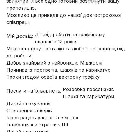
зайнятий, я все одно готовий розглянути вашу
пропозицію.
Можливо це приведе до нашої довгострокової
співпраці.
Досвід роботи на графічному
Мій досвід:
планшеті 12 років.
Маю непогану фантазію та люблю творчий підхід
до роботи.
Добре знайомий з нейронкою Міджорні.
Починав із портретів, шаржів та карикатур.
Трохи згодом освоїв векторну графіку.
Розробка персонажів
Послуги та їх вартість:
Шаржі та карикатури
Дизайн пакування
Створення стікерів
Ілюстрації в растрі та векторі
Генерація ілюстрацій з ШІ
Дизайн логотипів