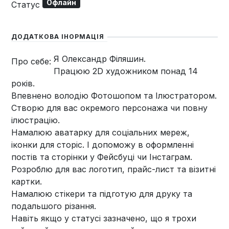
Офлайн
Статус
ДОДАТКОВА ІНОРМАЦІЯ
Я Олександр Філяшин.
Про себе:
Працюю 2D художником понад 14
років.
Впевнено володію Фотошопом та Ілюстратором.
Створю для вас окремого персонажа чи повну
ілюстрацію.
Намалюю аватарку для соціальних мереж,
іконки для сторіс. І допоможу в оформленні
постів та сторінки у Фейсбуці чи Інстаграм.
Розроблю для вас логотип, прайс-лист та візитні
картки.
Намалюю стікери та підготую для друку та
подальшого різання.
Навіть якщо у статусі зазначено, що я трохи