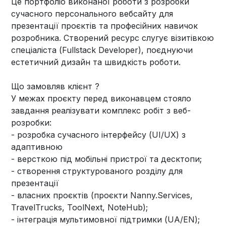
Це портфоліо виконаної роботи з розробки
сучасного персонального вебсайту для
презентації проєктів та професійних навичок
розробника. Створений ресурс слугує візитівкою
спеціаліста (Fullstack Developer), поєднуючи
естетичний дизайн та швидкість роботи.
Що замовляв клієнт ?
У межах проєкту перед виконавцем стояло
завдання реалізувати комплекс робіт з веб-
розробки:
- розробка сучасного інтерфейсу (UI/UX) з
адаптивною
- версткою під мобільні пристрої та десктопи;
- створення структурованого розділу для
презентації
- власних проєктів (проєкти Nanny.Services,
TravelTrucks, ToolNext, NoteHub);
- інтеграція мультимовної підтримки (UA/EN);