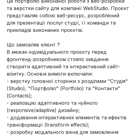
Це портфоліо виконаної роботи з веб-розробки
та верстки сайту для компанії WebStudio. Проєкт
представляє собою веб-ресурс, розроблений
для презентації послуг студії, її команди та
прикладів виконаних проєктів.
Що замовляв клієнт ?
В межах індивідуального проєкту перед
фронтенд-розробником стояло завдання
створити адаптивний та інтерактивний сайт-
візитку. Основні вимоги включали:
- верстку головної сторінки з розділами "Студія"
(Studio), "Портфоліо" (Portfolio) та "Контакти"
(Contacts);
- реалізацію адаптивного та чуйного
(responsive/adaptive) дизайну;
- додавання інтерактивних елементів та ефектів
трансформації (transform effects);
- розробку модального вікна для замовлення