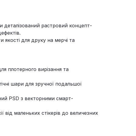
ти деталізований растровий концепт-
дефектів.
 якості для друку на мерчі та
 для плотерного вирізання та
гічні шари для зручної подальшої
аний PSD з векторними смарт-
ії від маленьких стікерів до величезних