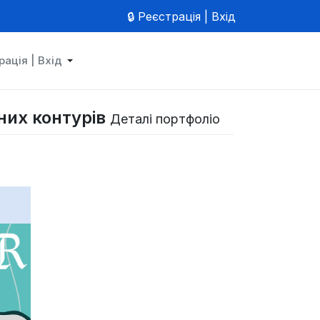
🔒 Реєстрація | Вхід
рація | Вхід
ьних контурів
Деталі портфоліо