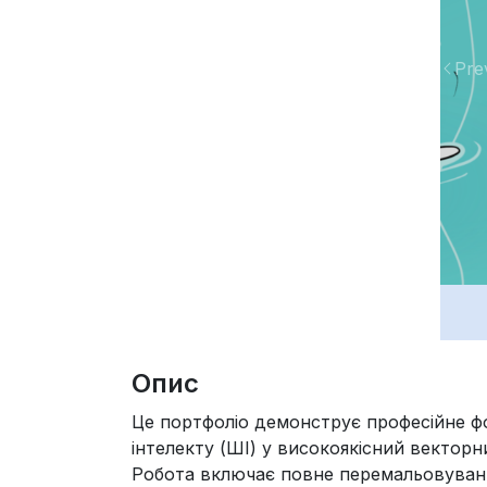
Pre
Опис
Це портфоліо демонструє професійне фо
інтелекту (ШІ) у високоякісний вектор
Робота включає повне перемальовуванн