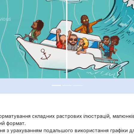
vious
рматування складних растрових ілюстрацій, малюнків
ний формат.
я з урахуванням подальшого використання графіки д