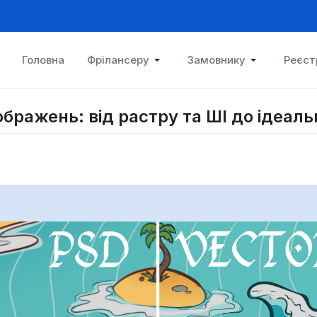
Головна
Фрілансеру
Замовнику
Реєст
ображень: від растру та ШІ до ідеал