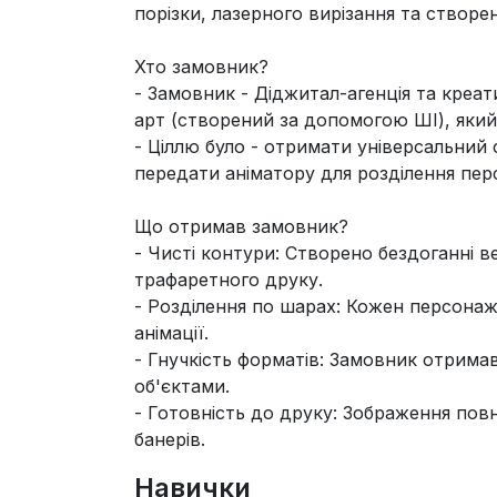
порізки, лазерного вирізання та створе
Хто замовник?
- Замовник - Діджитал-агенція та креа
арт (створений за допомогою ШІ), який м
- Ціллю було - отримати універсальний 
передати аніматору для розділення пер
Що отримав замовник?
- Чисті контури: Створено бездоганні ве
трафаретного друку.
- Розділення по шарах: Кожен персонаж,
анімації.
- Гнучкість форматів: Замовник отрима
об'єктами.
- Готовність до друку: Зображення повн
банерів.
Навички