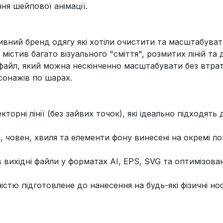
ння шейпової анімації.
тивний бренд одягу які хотіли очистити та масштабува
істив багато візуального "сміття", розмитих ліній та 
файл, який можна нескінченно масштабувати без втрати
сонажів по шарах.
кторні лінії (без зайвих точок), які ідеально підходять
 човен, хвиля та елементи фону винесені на окремі ло
в вихідні файли у форматах AI, EPS, SVG та оптимізов
істю підготовлене до нанесення на будь-які фізичні нос