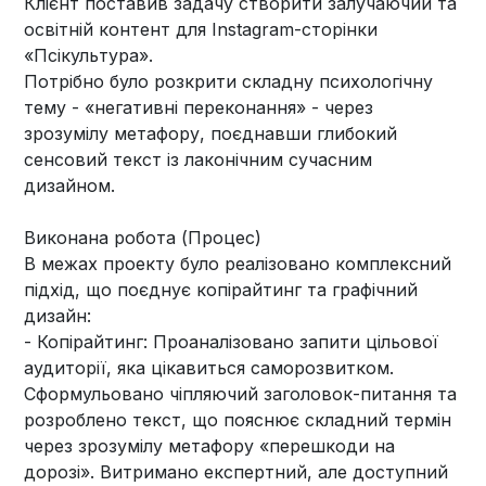
Клієнт поставив задачу створити залучаючий та
освітній контент для Instagram-сторінки
«Псікультура».
Потрібно було розкрити складну психологічну
тему - «негативні переконання» - через
зрозумілу метафору, поєднавши глибокий
сенсовий текст із лаконічним сучасним
дизайном.
Виконана робота (Процес)
В межах проекту було реалізовано комплексний
підхід, що поєднує копірайтинг та графічний
дизайн:
- Копірайтинг: Проаналізовано запити цільової
аудиторії, яка цікавиться саморозвитком.
Сформульовано чіпляючий заголовок-питання та
розроблено текст, що пояснює складний термін
через зрозумілу метафору «перешкоди на
дорозі». Витримано експертний, але доступний