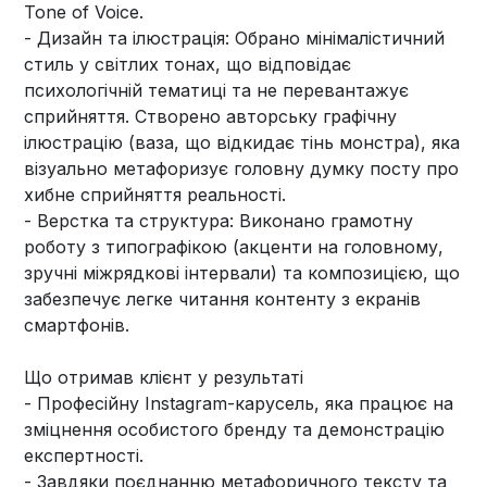
Tone of Voice.
- Дизайн та ілюстрація: Обрано мінімалістичний
стиль у світлих тонах, що відповідає
психологічній тематиці та не перевантажує
сприйняття. Створено авторську графічну
ілюстрацію (ваза, що відкидає тінь монстра), яка
візуально метафоризує головну думку посту про
хибне сприйняття реальності.
- Верстка та структура: Виконано грамотну
роботу з типографікою (акценти на головному,
зручні міжрядкові інтервали) та композицією, що
забезпечує легке читання контенту з екранів
смартфонів.
Що отримав клієнт у результаті
- Професійну Instagram-карусель, яка працює на
зміцнення особистого бренду та демонстрацію
експертності.
- Завдяки поєднанню метафоричного тексту та