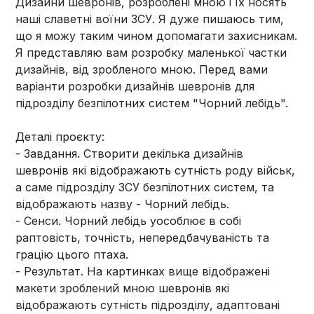
Дизайни шевронів, розроблені мною і їх носять
наші славетні воїни ЗСУ. Я дуже пишаюсь тим,
що я можу таким чином допомагати захисникам.
Я представляю вам розробку маленької частки
дизайнів, від зробленого мною. Перед вами
варіанти розробки дизайнів шевронів для
підрозділу безпілотних систем "Чорний лебідь".
Деталі проєкту:
- Завдання. Створити декілька дизайнів
шевронів які відображають сутність роду військ,
а саме підрозділу ЗСУ безпілотних систем, та
відображають назву - Чорний лебідь.
- Сенси. Чорний лебідь уособлює в собі
раптовість, точність, непередбачуваність та
грацію цього птаха.
- Результат. На картинках вище відображені
макети зроблений мною шевронів які
відображають сутність підрозділу, адаптовані