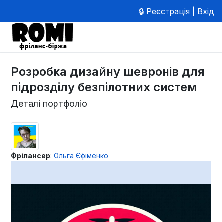
🔒 Реєстрація | Вхід
Розробка дизайну шевронів для
підрозділу безпілотних систем
Деталі портфоліо
Фрілансер
:
Ольга Єфіменко