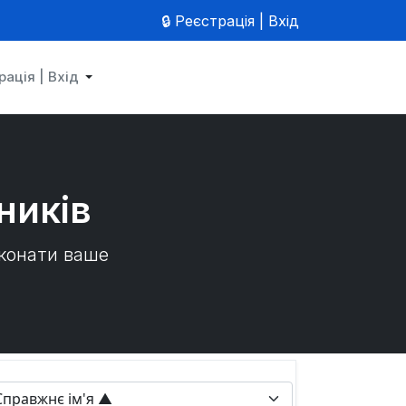
🔒 Реєстрація | Вхід
рація | Вхід
ників
иконати ваше
rt By