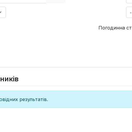
Погодинна ст
ників
відних результатів.