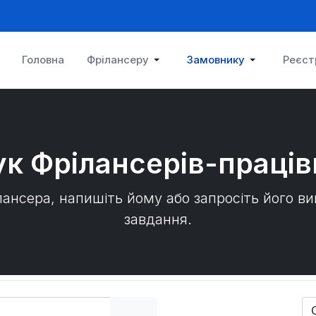
Головна
Фрілансеру
Замовнику
Реєст
к Фрілансерів-праців
лансера, напишіть йому або запросіть його в
завдання.
So