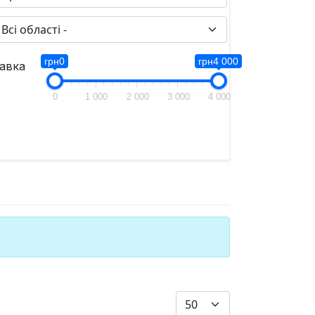
грн0
грн4 000
авка
0
1 000
2 000
3 000
4 000
Показувати