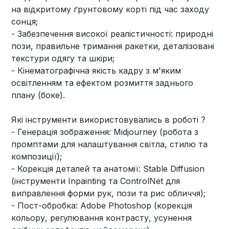
на відкритому ґрунтовому корті під час заходу
сонця;
- Забезпечення високої реалістичності: природні
пози, правильне тримання ракетки, деталізовані
текстури одягу та шкіри;
- Кінематографічна якість кадру з м'яким
освітленням та ефектом розмиття заднього
плану (боке).
Які інструменти використовувались в роботі ?
- Генерація зображення: Midjourney (робота з
промптами для налаштування світла, стилю та
композиції);
- Корекція деталей та анатомії: Stable Diffusion
(інструменти Inpainting та ControlNet для
виправлення форми рук, пози та рис обличчя);
- Пост-обробка: Adobe Photoshop (корекція
кольору, регулювання контрасту, усунення