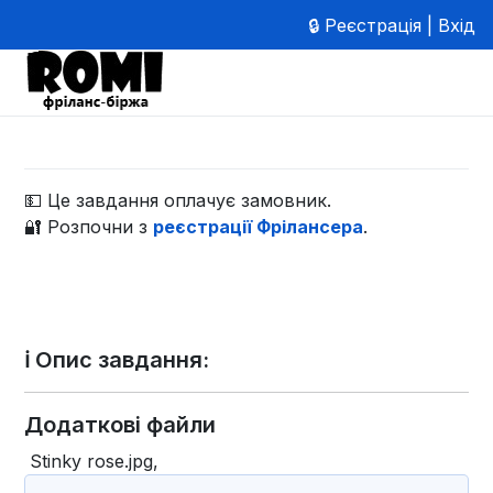
🔒 Реєстрація | Вхід
💵 Це завдання оплачує замовник.
🔐 Розпочни з
реєстрації Фрілансера
.
ℹ️ Опис завдання:
Додаткові файли
Stinky rose.jpg,