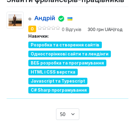
Андрій
0
0 Відгуків
300 грн UAH/год
Навички:
Розробка та створення сайтів
Односторінкові сайти та лендінги
ВЕБ розробка та програмування
HTML і CSS верстка
Javascript та Typescript
C# Sharp програмування
Показувати