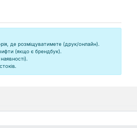
рія, де розміщуватимете (друк/онлайн).
рифти (якщо є брендбук).
наявності).
стоків.