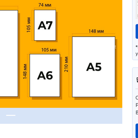
Next
у