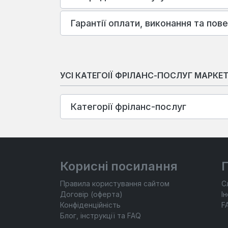
Гарантії оплати, виконання та пов
УСІ КАТЕГОІЇ ФРІЛАНС-ПОСЛУГ МАРКЕ
Категорії фріланс-послуг
Корисні посилання
Правила користування сайтом
С
Договір (оферта)
І
Конфіденційність
F
Блог, інструкції та FAQ