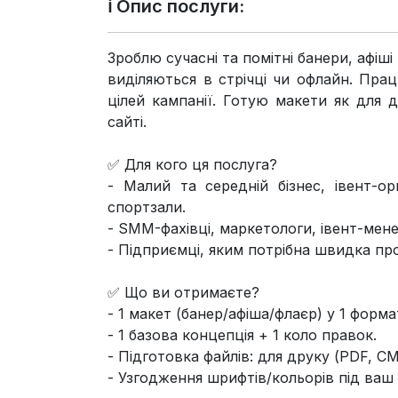
ℹ️ Опис послуги:
Зроблю сучасні та помітні банери, афіш
виділяються в стрічці чи офлайн. Пра
цілей кампанії. Готую макети як для 
сайті.
✅ Для кого ця послуга?
- Малий та середній бізнес, івент-ор
спортзали.
- SMM-фахівці, маркетологи, івент-мен
- Підприємці, яким потрібна швидка про
✅ Що ви отримаєте?
- 1 макет (банер/афіша/флаєр) у 1 формат
- 1 базова концепція + 1 коло правок.
- Підготовка файлів: для друку (PDF, C
- Узгодження шрифтів/кольорів під ваш