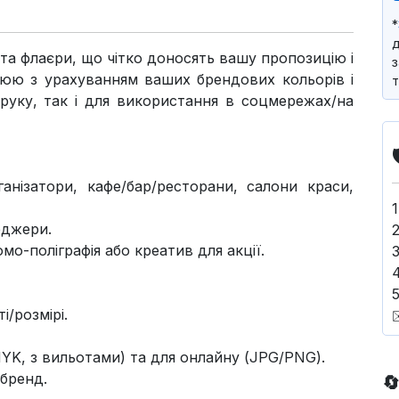
*
д
і та флаєри, що чітко доносять вашу пропозицію і
з
цюю з урахуванням ваших брендових кольорів і
т
друку, так і для використання в соцмережах/на
ганізатори, кафе/бар/ресторани, салони краси,
еджери.
мо-поліграфія або креатив для акції.
5
і/розмірі.
MYK, з вильотами) та для онлайну (JPG/PNG).
 бренд.
