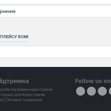
ернення
ТПЛЕЙСУ ROMI
Підтримка
Follow us on
лужба підтримки користувачів
нструкції для Користувачів
AQ | Питання та відповіді