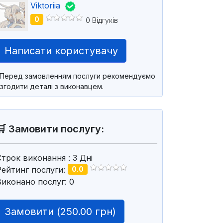
Viktoriia
0
0 Відгуків
Написати користувачу
*Перед замовленням послуги рекомендуємо
згодити деталі з виконавцем.
🛒 Замовити послугу:
Строк виконання
: 3
Дні
Рейтинг послуги:
0.0
Виконано послуг: 0
Замовити (
250.00 грн
)