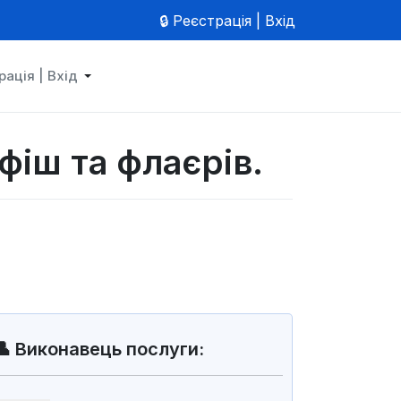
🔒 Реєстрація | Вхід
рація | Вхід
фіш та флаєрів.
👤 Виконавець послуги: