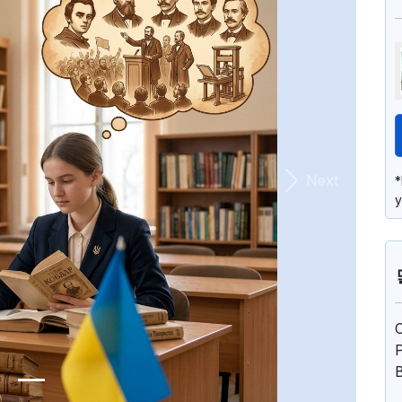
Next
у