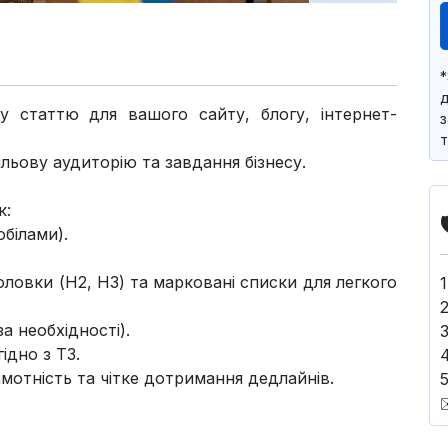
*
д
у статтю для вашого сайту, блогу, інтернет-
з
т
льову аудиторію та завдання бізнесу.
к:
обілами).
аголовки (H2, H3) та марковані списки для легкого
а необхідності).
ідно з ТЗ.
мотність та чітке дотримання дедлайнів.
5