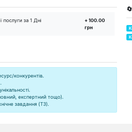

 послуги за 1 Дні
+ 100.00
грн
К
К
есурс/конкурентів.
.
унікальності.
мовний, експертний тощо).
нічне завдання (ТЗ).