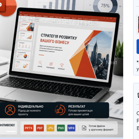
Next
у