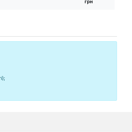
грн
);