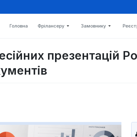
Головна
Фрілансеру
Замовнику
Реєст
сійних презентацій Po
ументів