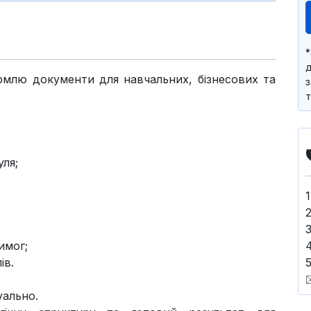
*
д
рмлю документи для навчальних, бізнесових та
з
т
уля;
имог;
ів.
5
уально.