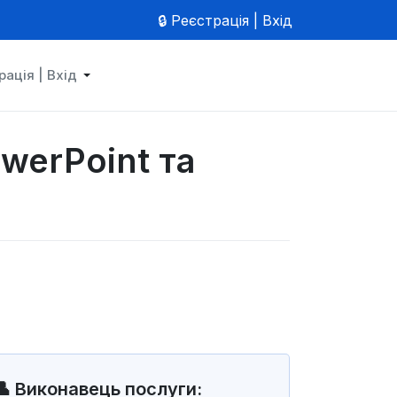
🔒 Реєстрація | Вхід
рація | Вхід
werPoint та
👤 Виконавець послуги: