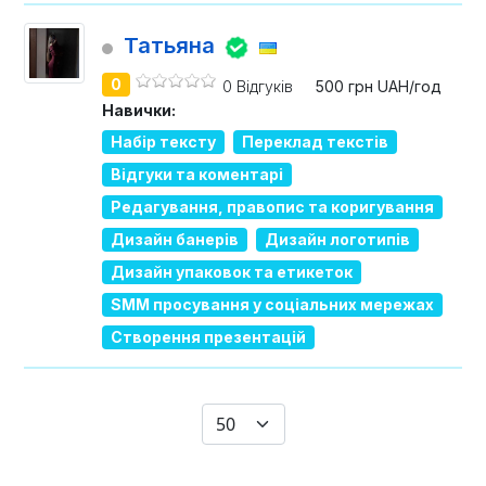
Татьяна
0
0 Відгуків
500 грн UAH/год
Навички:
Набір тексту
Переклад текстів
Відгуки та коментарі
Редагування, правопис та коригування
Дизайн банерів
Дизайн логотипів
Дизайн упаковок та етикеток
SMM просування у соціальних мережах
Створення презентацій
Показувати