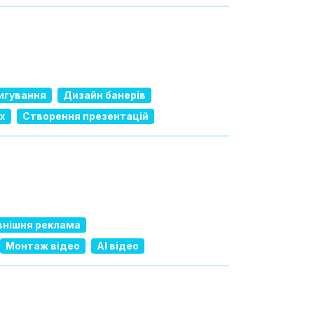
игування
Дизайн банерів
х
Створення презентацій
внішня реклама
Монтаж відео
AI відео