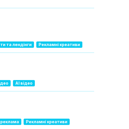
ти та лендінги
Рекламні креативи
ідео
AI відео
 реклама
Рекламні креативи