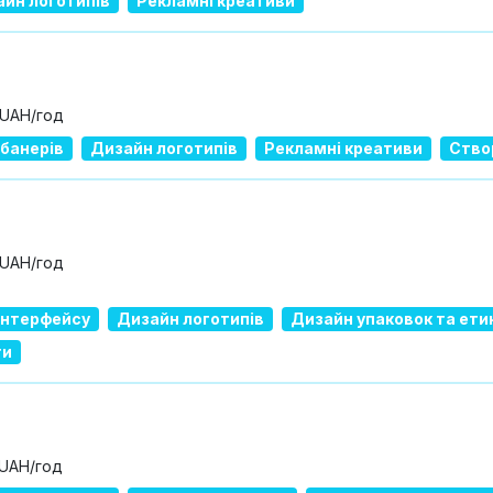
йн логотипів
Рекламні креативи
 UAH/год
банерів
Дизайн логотипів
Рекламні креативи
Ство
 UAH/год
 інтерфейсу
Дизайн логотипів
Дизайн упаковок та ети
ги
 UAH/год