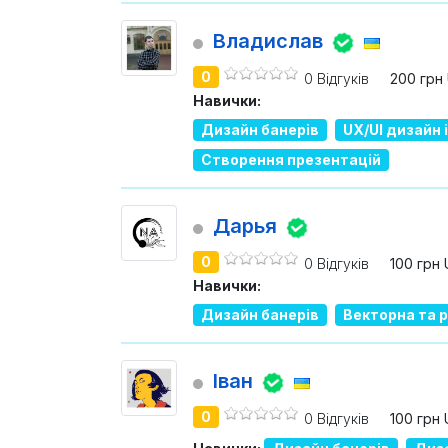
Владислав
0
0 Відгуків
200 грн
Навички:
Дизайн банерів
UX/UI дизайн
Створення презентацій
Дарья
0
0 Відгуків
100 грн
Навички:
Дизайн банерів
Векторна та 
Іван
0
0 Відгуків
100 грн