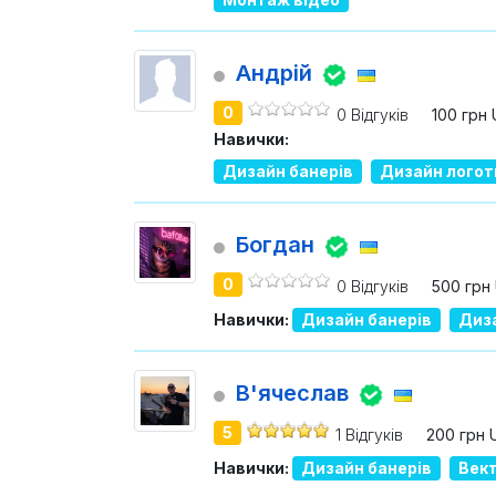
Андрій
0
0 Відгуків
100 грн
Навички:
Дизайн банерів
Дизайн логот
Богдан
0
0 Відгуків
500 грн
Навички:
Дизайн банерів
Диза
В'ячеслав
5
1 Відгуків
200 грн 
Навички:
Дизайн банерів
Вект