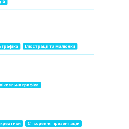
цій
а графіка
Ілюстрації та малюнки
 піксельна графіка
 креативи
Створення презентацій