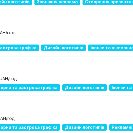
йн логотипів
Зовнішня реклама
Створення презента
UAH/год
растрова графіка
Дизайн логотипів
Іконки та піксельн
 UAH/год
орна та растрова графіка
Дизайн логотипів
Іконки та
UAH/год
орна та растрова графіка
Дизайн логотипів
Рекламні