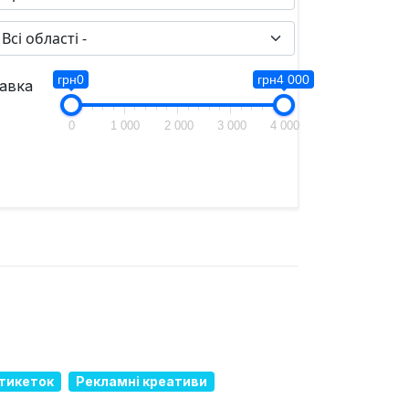
грн0
грн4 000
авка
0
1 000
2 000
3 000
4 000
етикеток
Рекламні креативи