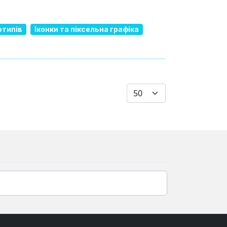
отипів
Іконки та піксельна графіка
Показувати