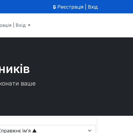
🔒 Реєстрація | Вхід
рація | Вхід
ників
иконати ваше
rt By