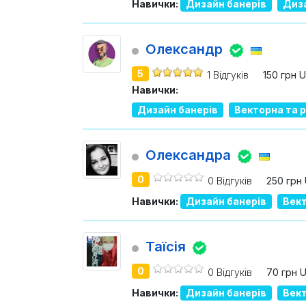
Навички:
Дизайн банерів
Диза
Олександр
5
1 Відгуків
150 грн 
Навички:
Дизайн банерів
Векторна та 
Олександра
0
0 Відгуків
250 грн
Навички:
Дизайн банерів
Вект
Таїсія
0
0 Відгуків
70 грн 
Навички:
Дизайн банерів
Вект