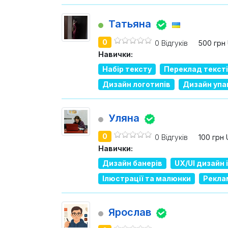
Татьяна
0
0 Відгуків
500 грн
Навички:
Набір тексту
Переклад текст
Дизайн логотипів
Дизайн упа
Уляна
0
0 Відгуків
100 грн
Навички:
Дизайн банерів
UX/UI дизайн
Ілюстрації та малюнки
Рекла
Ярослав