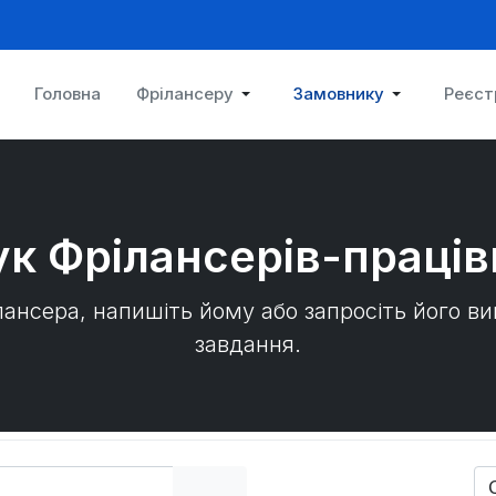
Головна
Фрілансеру
Замовнику
Реєст
к Фрілансерів-праців
лансера, напишіть йому або запросіть його в
завдання.
So