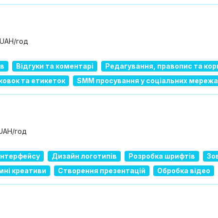
 UAH/год
ів
Відгуки та коментарі
Редагування, правопис та кор
ковок та етикеток
SMM просування у соціальних мережа
 UAH/год
 інтерфейсу
Дизайн логотипів
Розробка шрифтів
Зо
мні креативи
Створення презентацій
Обробка відео