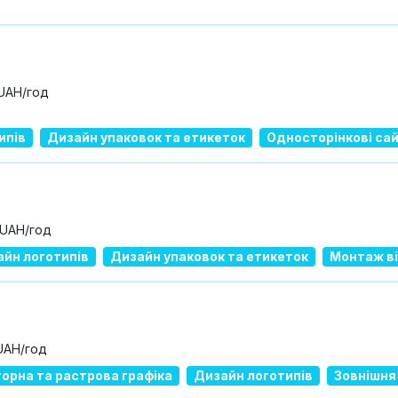
 UAH/год
ипів
Дизайн упаковок та етикеток
Односторінкові сай
 UAH/год
йн логотипів
Дизайн упаковок та етикеток
Монтаж в
UAH/год
орна та растрова графіка
Дизайн логотипів
Зовнішня