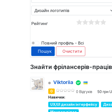
Рейтинг
Повний профіль - Всі
Пошук
Очистити
Знайти фрілансерів-праців
Viktoriia
0
0 Відгуків
50 грн 
Навички:
UX/UI дизайн інтерфейсу
Диза
Монтаж відео