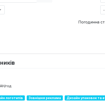
Погодинна ст
ників
UAH/год
йн логотипів
Зовнішня реклама
Дизайн упаковок та 