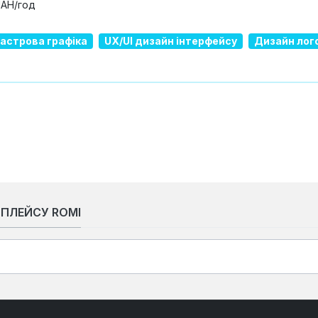
UAH/год
растрова графіка
UX/UI дизайн інтерфейсу
Дизайн лог
ТПЛЕЙСУ ROMI