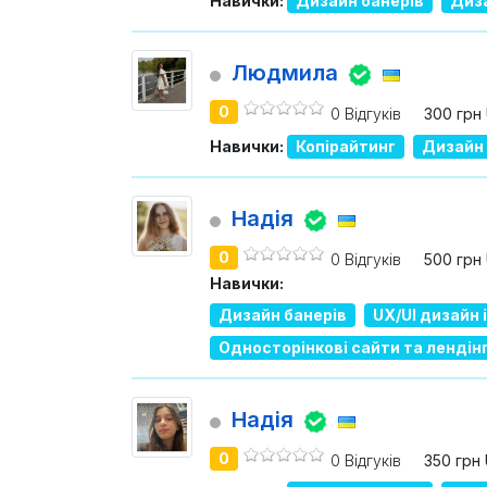
Навички:
Дизайн банерів
Диза
Людмила
0
0 Відгуків
300 грн
Навички:
Копірайтинг
Дизайн 
Надія
0
0 Відгуків
500 грн
Навички:
Дизайн банерів
UX/UI дизайн
Односторінкові сайти та лендін
Надія
0
0 Відгуків
350 грн