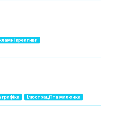
кламні креативи
а графіка
Ілюстрації та малюнки