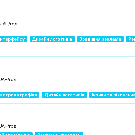
 UAH/год
 інтерфейсу
Дизайн логотипів
Зовнішня реклама
Ре
 UAH/год
растрова графіка
Дизайн логотипів
Іконки та піксельн
 UAH/год