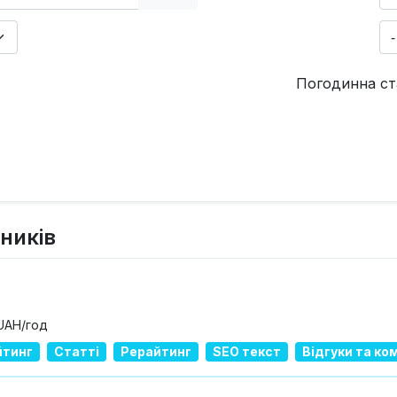
Погодинна ст
ників
 UAH/год
йтинг
Статті
Рерайтинг
SEO текст
Відгуки та ко