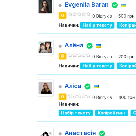
Evgeniia Baran
0
0 Відгуків
500 грн
Навички:
Набір тексту
Копіра
Алёна
0
0 Відгуків
200 грн
Навички:
Набір тексту
Копіра
Аліса
0
0 Відгуків
400 грн
Навички:
Набір тексту
Копірайтинг
С
Анастасія