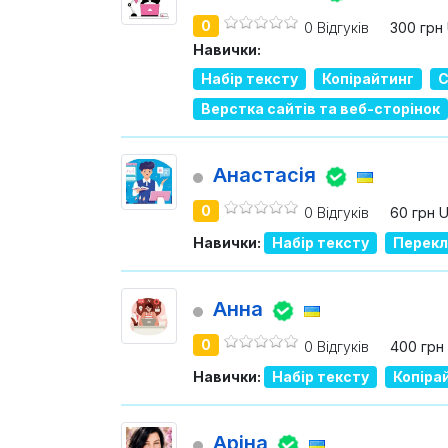
0
0 Відгуків
300 грн
Навички:
Набір тексту
Копірайтинг
С
Верстка сайтів та веб-сторінок
Анастасія
0
0 Відгуків
60 грн 
Навички:
Набір тексту
Перекл
Анна
0
0 Відгуків
400 грн
Навички:
Набір тексту
Копіра
Аріна