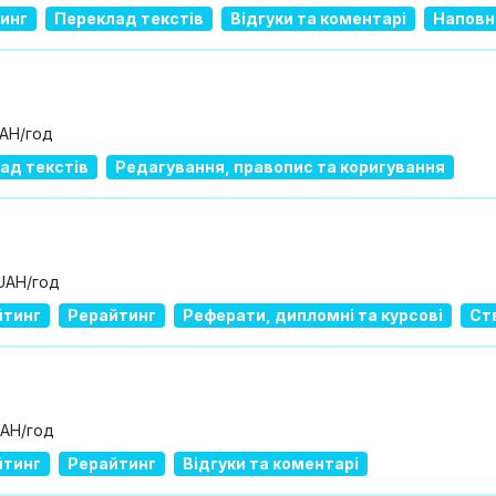
инг
Переклад текстів
Відгуки та коментарі
Наповн
UAH/год
ад текстів
Редагування, правопис та коригування
 UAH/год
йтинг
Рерайтинг
Реферати, дипломні та курсові
Ст
UAH/год
йтинг
Рерайтинг
Відгуки та коментарі