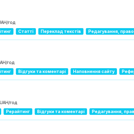
UAH/год
йтинг
Статті
Переклад текстів
Редагування, право
UAH/год
йтинг
Відгуки та коментарі
Наповнення сайту
Рефер
 UAH/год
Рерайтинг
Відгуки та коментарі
Редагування, прав