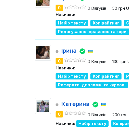
0
0 Відгуків
50 грн 
Навички:
Набір тексту
Копірайтинг
С
Редагування, правопис та кори
Ірина
0
0 Відгуків
130 грн
Навички:
Набір тексту
Копірайтинг
Р
Реферати, дипломні та курсові
Катерина
0
0 Відгуків
200 грн
Навички:
Набір тексту
Копіра