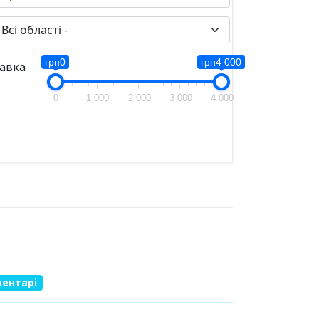
грн0
грн4 000
авка
0
1 000
2 000
3 000
4 000
ментарі