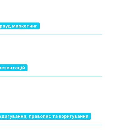
крауд маркетинг
резентацій
едагування, правопис та коригування