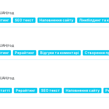
 UAH/год
йтинг
SEO текст
Наповнення сайту
Лінкбілдинг та 
 UAH/год
йтинг
Рерайтинг
Відгуки та коментарі
Створення п
 UAH/год
татті
Рерайтинг
SEO текст
Наповнення сайту
Р