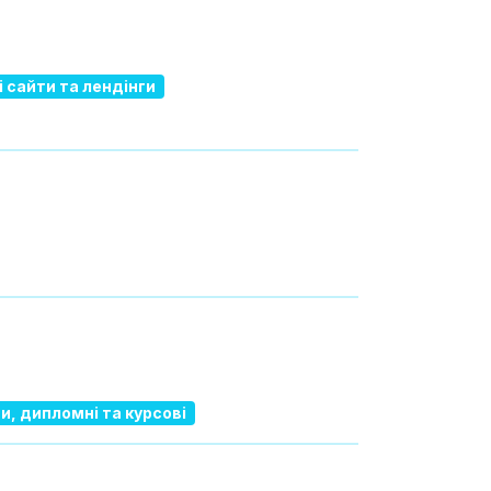
 сайти та лендінги
и, дипломні та курсові