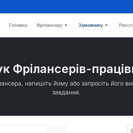
Головна
Фрілансеру
Замовнику
Реєст
к Фрілансерів-праців
лансера, напишіть йому або запросіть його в
завдання.
So