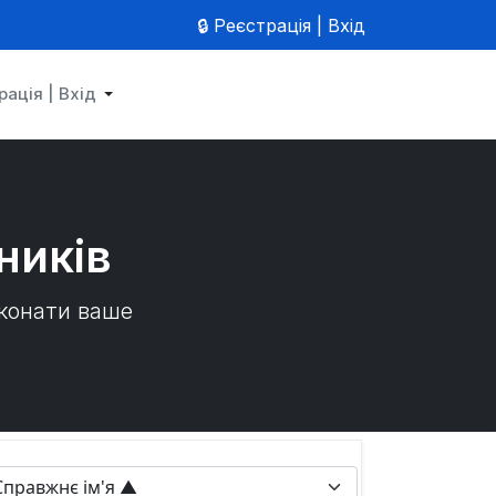
🔒 Реєстрація | Вхід
рація | Вхід
ників
иконати ваше
rt By