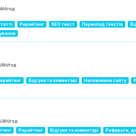
UAH/год
татті
Рерайтинг
SEO текст
Переклад текстів
Ві
гування
 UAH/год
ерайтинг
Відгуки та коментарі
Наповнення сайту
 UAH/год
йтинг
Рерайтинг
Відгуки та коментарі
Реферати, ди