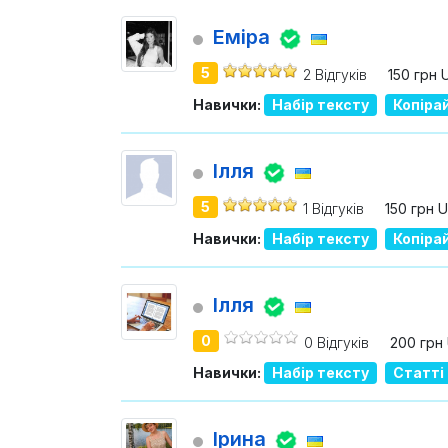
Еміра
5
2 Відгуків
150 грн 
Навички:
Набір тексту
Копіра
Ілля
5
1 Відгуків
150 грн 
Навички:
Набір тексту
Копіра
Ілля
0
0 Відгуків
200 грн
Навички:
Набір тексту
Статті
Ірина