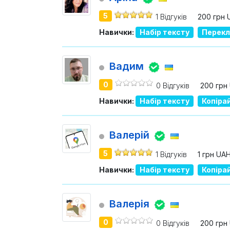
5
1 Відгуків
200 грн 
Навички:
Набір тексту
Перекл
Вадим
0
0 Відгуків
200 грн
Навички:
Набір тексту
Копіра
Валерій
5
1 Відгуків
1 грн UA
Навички:
Набір тексту
Копіра
Валерія
0
0 Відгуків
200 грн