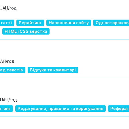
 UAH/год
татті
Рерайтинг
Наповнення сайту
Односторінкові
HTML і CSS верстка
UAH/год
ад текстів
Відгуки та коментарі
 UAH/год
йтинг
Редагування, правопис та коригування
Реферат