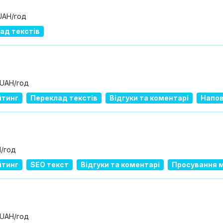
UAH/год
ад текстів
 UAH/год
йтинг
Переклад текстів
Відгуки та коментарі
Напов
H/год
йтинг
SEO текст
Відгуки та коментарі
Просування м
 UAH/год