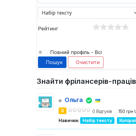
Рейтинг
Повний профіль - Всі
Пошук
Очистити
Знайти фрілансерів-праців
Ольга
0
0 Відгуків
150 грн
Навички:
Набір тексту
Копіра